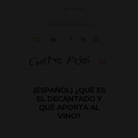
987 54 80 89
bierzo@martincodax.com
(ESPAÑOL) ¿QUÉ ES
EL DECANTADO Y
QUÉ APORTA AL
VINO?