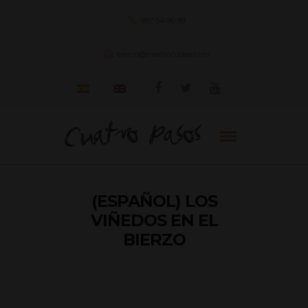
987 54 80 89
bierzo@martincodax.com
(ESPAÑOL) LOS
VIÑEDOS EN EL
BIERZO