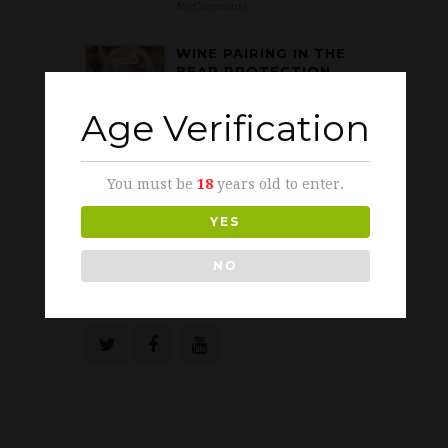
No Comments
WINE PAIRING IN THE
BEAR PROTECTION
DAY
No Comments
Age Verification
WINE MEDAL IN MONO
VINO 2016
You must be
18
years old to enter.
No Comments
YES
NO
SÍGUENOS