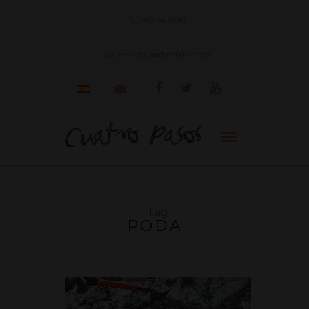
987 54 80 89
bierzo@martincodax.com
Tag:
PODA