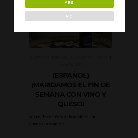
YES
NO
CULTURA DEL VINO
,
GASTRONOMÍA
|
June 06, 2018
(ESPAÑOL)
¡MARIDAMOS EL FIN DE
SEMANA CON VINO Y
QUESO!
Sorry, this entry is only available in
European Spanish.