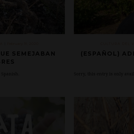
February 19, 2020
ZA
|
CULTURA DEL 
QUE SEMEJABAN
(ESPAÑOL) AD
BRES
n Spanish.
Sorry, this entry is only ava