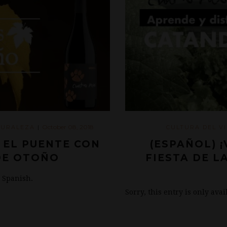
October 08, 2018
TURALEZA
|
CULTURA DEL V
 EL PUENTE CON
(ESPAÑOL) ¡
DE OTOÑO
FIESTA DE L
n Spanish.
Sorry, this entry is only ava