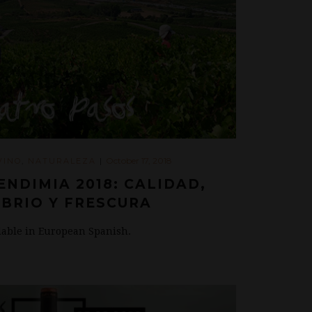
October 17, 2018
VINO
,
NATURALEZA
|
ENDIMIA 2018: CALIDAD,
IBRIO Y FRESCURA
ilable in European Spanish.