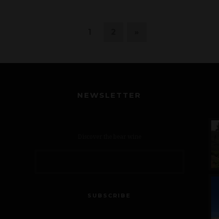
1
2
»
NEWSLETTER
Discover the bear wine
SUBSCRIBE