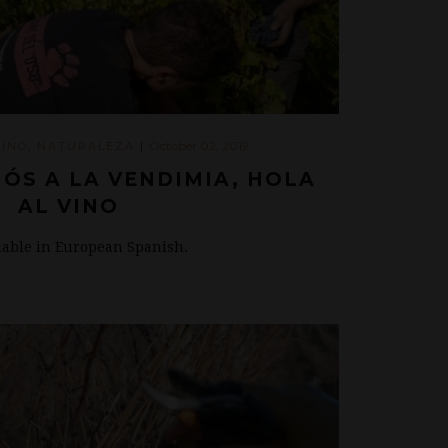
October 02, 2019
VINO
,
NATURALEZA
|
IÓS A LA VENDIMIA, HOLA
AL VINO
ilable in European Spanish.