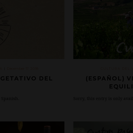
December 17, 2018
A
|
CULTURA DEL 
EGETATIVO DEL
(ESPAÑOL) V
EQUIL
n Spanish.
Sorry, this entry is only ava