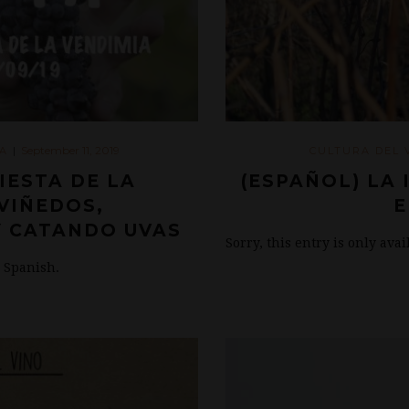
September 11, 2019
A
|
CULTURA DEL 
FIESTA DE LA
(ESPAÑOL) LA
VIÑEDOS,
E
Y CATANDO UVAS
Sorry, this entry is only ava
n Spanish.