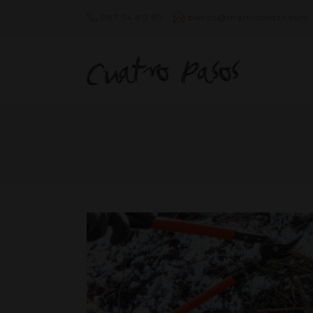
987 54 80 89
bierzo@martincodax.com