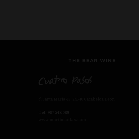
THE BEAR WINE
c\ Santa María 43, 24540 Cacabelos, León
Tel. 987 548 089
www.martincodax.com