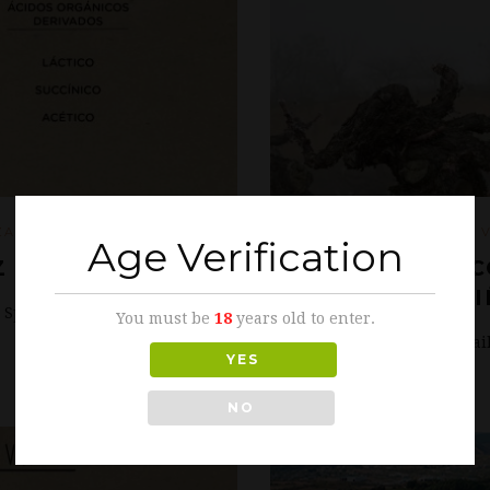
January 10, 2019
ZA
|
CULTURA DEL 
Age Verification
Z EN EL VINO
(ESPAÑOL) ¿
DEL VI
n Spanish.
You must be
18
years old to enter.
Sorry, this entry is only ava
YES
NO