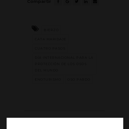
Compartir
BIERZO
CATA MARIDAJE
CUATRO PASOS
DÍA INTERNACIONAL PARA LA
PROTECCIÓN DE LOS OSOS
DEL MUNDO
ENOTURISMO
OSO PARDO
CATEGORÍAS