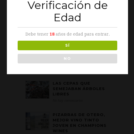
Verificación de
CULTURA DEL VINO
Edad
GASTRONOMÍA
Debe tener
18
años de edad para entrar.
NATURALEZA
SÍ
NO
POPULAR POSTS
LAS CEPAS QUE
SEMEJABAN ÁRBOLES
LIBRES
No hay comentarios
PIZARRAS DE OTERO,
MEJOR VINO TINTO
JOVEN EN CHAMPIONS
WINES