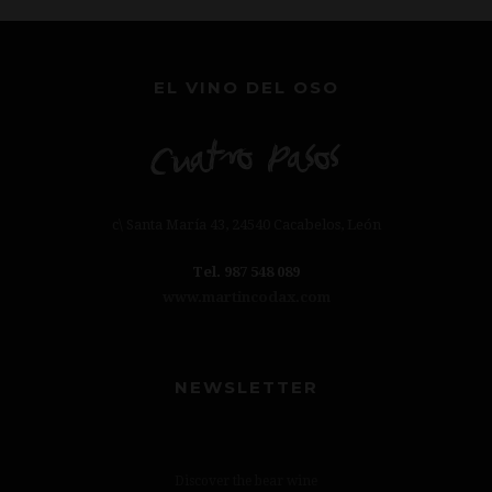
EL VINO DEL OSO
c\ Santa María 43, 24540 Cacabelos, León
Tel. 987 548 089
www.martincodax.com
NEWSLETTER
Discover the bear wine