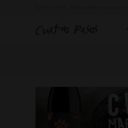
987 54 80 89
bierzo@martincodax.com