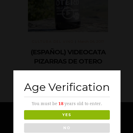
March 06, 2017
CULTURA DEL VINO
|
(ESPAÑOL) VIDEOCATA
PIZARRAS DE OTERO
Sorry, this entry is only available in
European Spanish.
Age Verification
You must be
18
years old to enter.
YES
THE BEAR WINE
NO