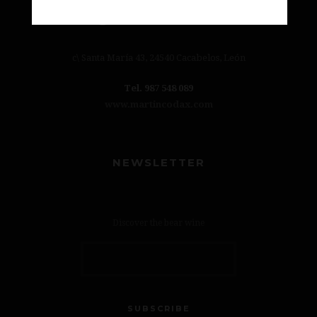
c\ Santa María 43, 24540 Cacabelos, León
Tel. 987 548 089
www.martincodax.com
NEWSLETTER
Discover the bear wine
SUBSCRIBE