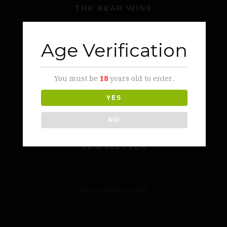
THE BEAR WINE
Age Verification
c\ Santa María 43, 24540 Cacabelos, León
You must be
18
years old to enter.
Tel. 987 548 089
YES
www.martincodax.com
NO
NEWSLETTER
Discover the bear wine