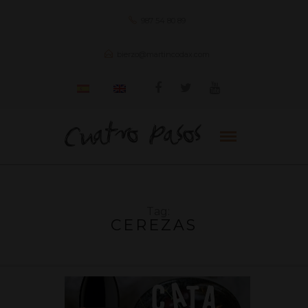
987 54 80 89
bierzo@martincodax.com
Tag:
CEREZAS