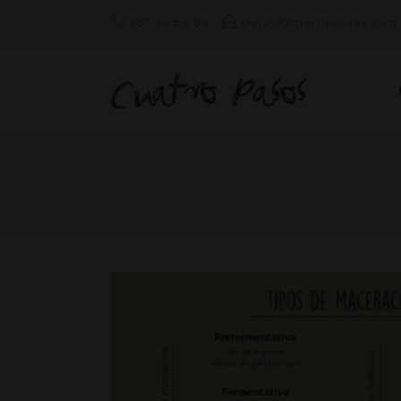
987 54 80 89
bierzo@martincodax.com