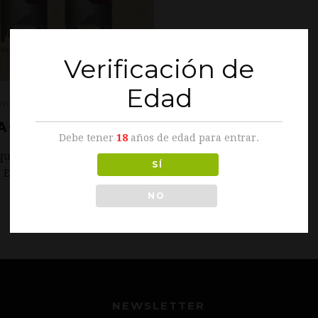
Verificación de
Edad
embre 01, 2016
ACIONES
Debe tener
18
años de edad para entrar.
que existen, es importante
SÍ
 Este proceso se produce
NO
NEWSLETTER