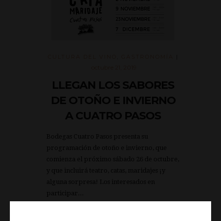
CULTURA DEL VINO
,
GASTRONOMÍA
|
octubre 21, 2019
LLEGAN LOS SABORES
DE OTOÑO E INVIERNO
A CUATRO PASOS
Bodegas Cuatro Pasos presenta su
programación de otoño e invierno, que
comienza el próximo sábado 26 de octubre,
y que incluirá teatro, catas, maridajes ¡y
alguna sorpresa! Los interesados en
participar...