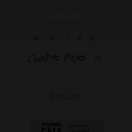
987 54 80 89
bierzo@martincodax.com
Tag:
DULCES