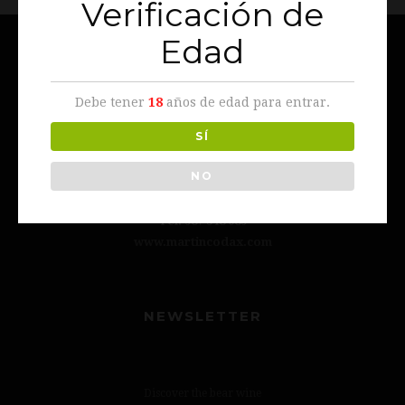
Verificación de
Edad
EL VINO DEL OSO
Debe tener
18
años de edad para entrar.
SÍ
NO
c\ Santa María 43, 24540 Cacabelos, León
Tel. 987 548 089
www.martincodax.com
NEWSLETTER
Discover the bear wine